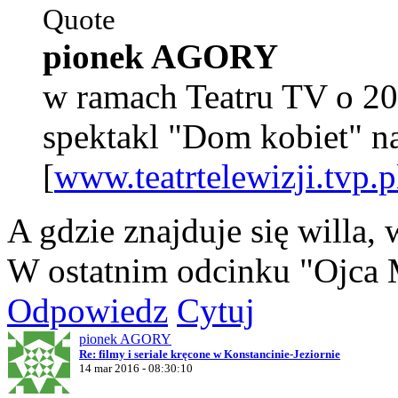
Quote
pionek AGORY
w ramach Teatru TV o 20
spektakl "Dom kobiet" n
[
www.teatrtelewizji.tvp.p
A gdzie znajduje się willa,
W ostatnim odcinku "Ojca 
Odpowiedz
Cytuj
pionek AGORY
Re: filmy i seriale kręcone w Konstancinie-Jeziornie
14 mar 2016 - 08:30:10