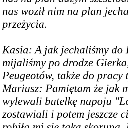
nas woził nim na plan jecha
przeżycia.
Kasia: A jak jechaliśmy do
mijaliśmy po drodze Gierka
Peugeotów, także do pracy 
Mariusz: Pamiętam że jak m
wylewali butelkę napoju "Lo
zostawiali i potem jeszcze 
robiła mi się taka skorupa