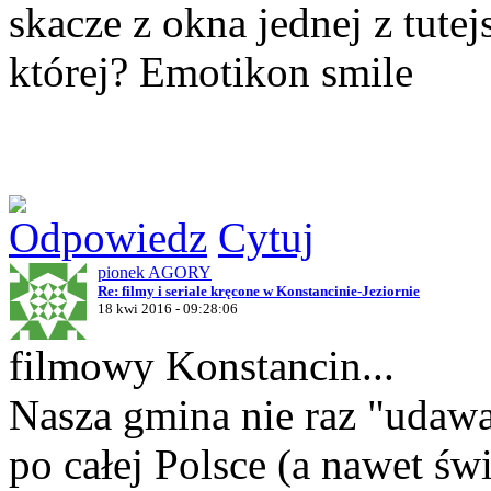
skacze z okna jednej z tutej
której? Emotikon smile
Odpowiedz
Cytuj
pionek AGORY
Re: filmy i seriale kręcone w Konstancinie-Jeziornie
18 kwi 2016 - 09:28:06
filmowy Konstancin...
Nasza gmina nie raz "udawa
po całej Polsce (a nawet ś