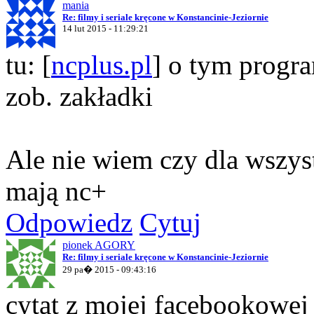
mania
Re: filmy i seriale kręcone w Konstancinie-Jeziornie
14 lut 2015 - 11:29:21
tu: [
ncplus.pl
] o tym progra
zob. zakładki
Ale nie wiem czy dla wszyst
mają nc+
Odpowiedz
Cytuj
pionek AGORY
Re: filmy i seriale kręcone w Konstancinie-Jeziornie
29 pa� 2015 - 09:43:16
cytat z mojej facebookowej 