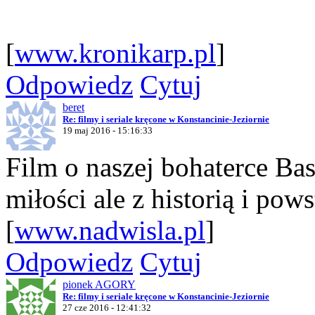
[
www.kronikarp.pl
]
Odpowiedz
Cytuj
beret
Re: filmy i seriale kręcone w Konstancinie-Jeziornie
19 maj 2016 - 15:16:33
Film o naszej bohaterce Bas
miłości ale z historią i pow
[
www.nadwisla.pl
]
Odpowiedz
Cytuj
pionek AGORY
Re: filmy i seriale kręcone w Konstancinie-Jeziornie
27 cze 2016 - 12:41:32