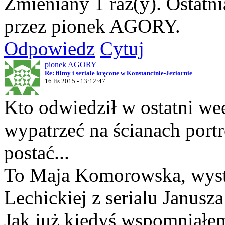
Zmieniany 1 raz(y). Ostatn
przez pionek AGORY.
Odpowiedz
Cytuj
pionek AGORY
Re: filmy i seriale kręcone w Konstancinie-Jeziornie
16 lis 2015 - 13:12:47
Kto odwiedził w ostatni w
wypatrzeć na ścianach port
postać...
To Maja Komorowska, wyst
Lechickiej z serialu Janus
Jak już kiedyś wspomniałe