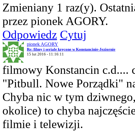
Zmieniany 1 raz(y). Ostatn
przez pionek AGORY.
Odpowiedz
Cytuj
pionek AGORY
Re: filmy i seriale kręcone w Konstancinie-Jeziornie
15 lut 2016 - 11:16:11
filmowy Konstancin c.d.... 
"Pitbull. Nowe Porządki" 
Chyba nic w tym dziwnego, 
okolice) to chyba najczęśc
filmie i telewizji.