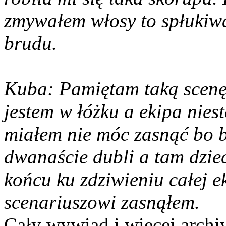
zmywałem włosy to spłukiwa
brudu.
Kuba: Pamiętam taką scenę ż
jestem w łóżku a ekipa niest
miałem nie móc zasnąć bo b
dwanaście dubli a tam dziec
końcu ku zdziwieniu całej e
scenariuszowi zasnąłem.
Cały wywiad i więcej archi