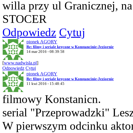
willa przy ul Granicznej, 
STOCER
Odpowiedz
Cytuj
pionek AGORY
Re: filmy i seriale kręcone w Konstancinie-Jeziornie
14 mar 2016 - 08:39:58
[
www.nadwisla.pl
]
Odpowiedz
Cytuj
pionek AGORY
Re: filmy i seriale kręcone w Konstancinie-Jeziornie
11 kwi 2016 - 15:48:45
filmowy Konstanicn.
serial "Przeprowadzki" Les
W pierwszym odcinku akto