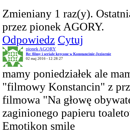
Zmieniany 1 raz(y). Ostatn
przez pionek AGORY.
Odpowiedz
Cytuj
pionek AGORY
Re: filmy i seriale kręcone w Konstancinie-Jeziornie
02 maj 2016 - 12:28:27
mamy poniedziałek ale mamy
"filmowy Konstancin" z pr
filmowa "Na głowę obywate
zaginionego papieru toalet
Emotikon smile