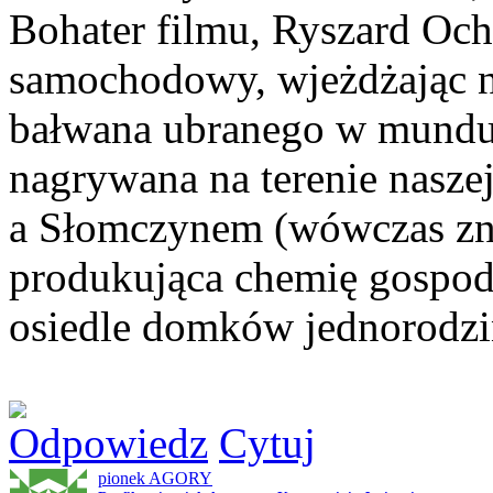
Bohater filmu, Ryszard Oc
samochodowy, wjeżdżając na
bałwana ubranego w mundur 
nagrywana na terenie nasz
a Słomczynem (wówczas zna
produkująca chemię gospoda
osiedle domków jednorodzi
Odpowiedz
Cytuj
pionek AGORY