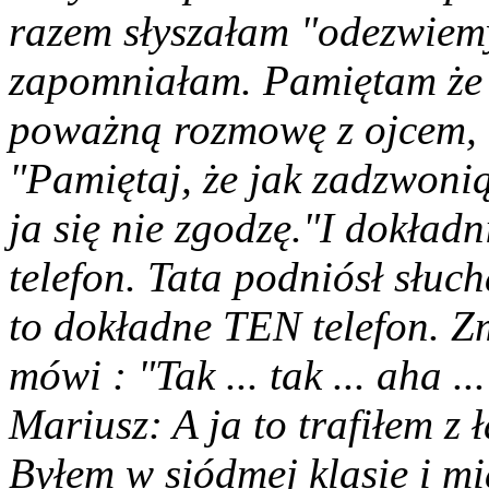
razem słyszałam "odezwiemy
zapomniałam. Pamiętam że 
poważną rozmowę z ojcem, k
"Pamiętaj, że jak zadzwonią,
ja się nie zgodzę."I dokła
telefon. Tata podniósł słuc
to dokładne TEN telefon. Z
mówi : "Tak ... tak ... aha ..
Mariusz: A ja to trafiłem z 
Byłem w siódmej klasie i mia