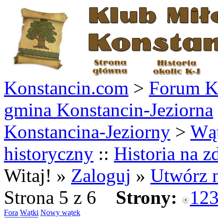
Konstancin.com
>
Forum Ko
gmina Konstancin-Jeziorna
Konstancina-Jeziorny
>
Wą
historyczny
::
Historia na z
Witaj! »
Zaloguj
»
Utwórz 
Strona 5 z 6
Strony:
1
2
Fora
Wątki
Nowy wątek