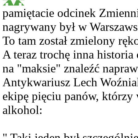
pamiętacie odcinek Zmienn
nagrywany był w Warszawsk
To tam został zmielony ręk
A teraz trochę inna histori
na "maksie" znaleźć napraw
Antykwariusz Lech Woźnia
ekipę pięciu panów, którzy 
alkohol:
" Taki jeden był szczególnie