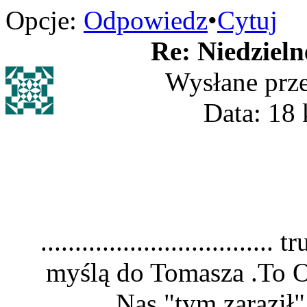
Opcje:
Odpowiedz
•
Cytuj
Re: Niedzieln
Wysłane prz
Data: 18 
..............................
myślą do Tomasza .To O
Nas "tym zaraził