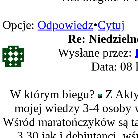
Opcje:
Odpowiedz
•
Cytuj
Re: Niedzieln
Wysłane przez:
Data: 08 
W którym biegu?
Z Akty
mojej wiedzy 3-4 osoby w
Wśród maratończyków są tac
3.30 jak i debiutanci, w