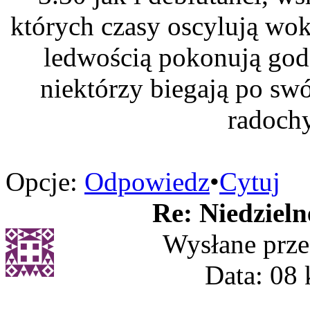
których czasy oscylują wokó
ledwością pokonują godz
niektórzy biegają po swó
radoch
Opcje:
Odpowiedz
•
Cytuj
Re: Niedzieln
Wysłane prz
Data: 08 