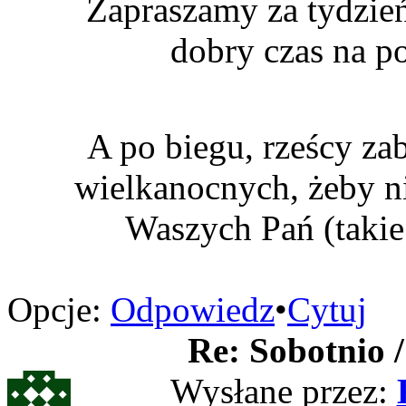
Zapraszamy za tydzień
dobry czas na p
A po biegu, rześcy zab
wielkanocnych, żeby n
Waszych Pań (taki
Opcje:
Odpowiedz
•
Cytuj
Re: Sobotnio /
Wysłane przez: