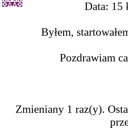
Data: 15 
Byłem, startowałem
Pozdrawiam cał
Zmieniany 1 raz(y). Ost
prz