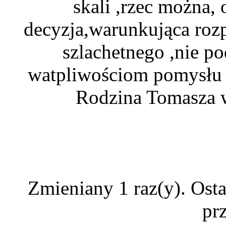
skali ,rzec można,
decyzja,warunkująca rozp
szlachetnego ,nie p
watpliwościom pomysłu ,
Rodzina Tomasza w
Zmieniany 1 raz(y). Ost
pr