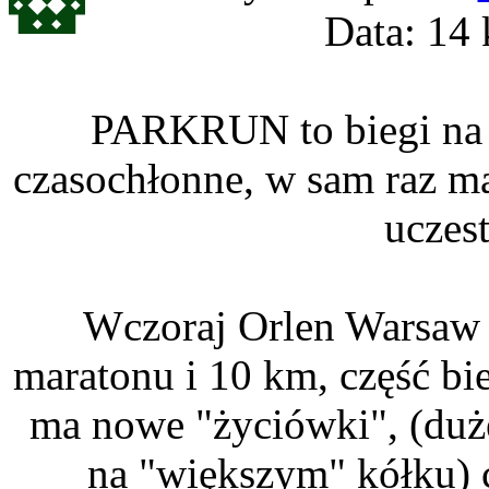
Data: 14 
PARKRUN to biegi na d
czasochłonne, w sam raz m
uczes
Wczoraj Orlen Warsaw M
maratonu i 10 km, część b
ma nowe "życiówki", (duże
na "większym" kółku) cz