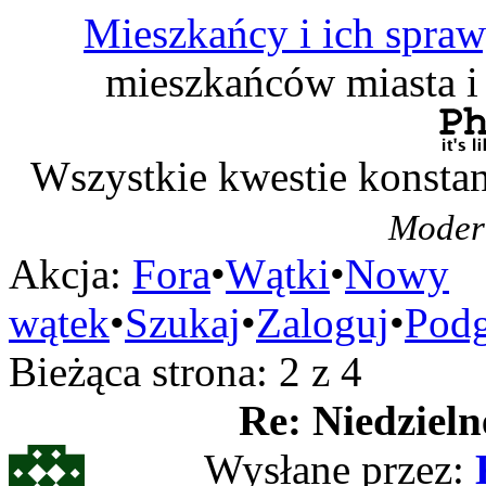
Mieszkańcy i ich spra
mieszkańców miasta i
Wszystkie kwestie konstan
Modera
Akcja:
Fora
•
Wątki
•
Nowy
wątek
•
Szukaj
•
Zaloguj
•
Podg
Bieżąca strona:
2 z 4
Re: Niedzieln
Wysłane przez: