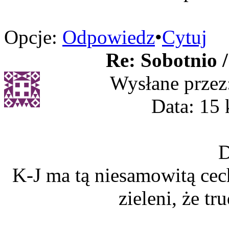
Opcje:
Odpowiedz
•
Cytuj
Re: Sobotnio /
Wysłane przez
Data: 15 
D
K-J ma tą niesamowitą cechę
zieleni, że tr