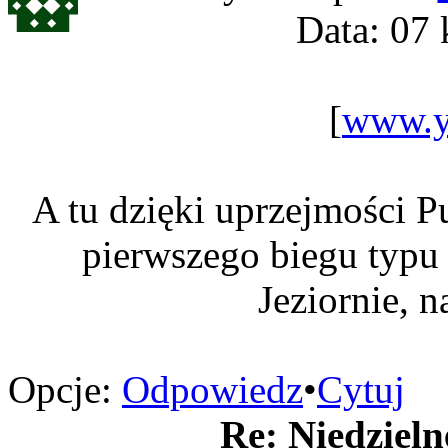
Data: 07 
[
www.y
A tu dzięki uprzejmości P
pierwszego biegu typ
Jeziornie, n
Opcje:
Odpowiedz
•
Cytuj
Re: Niedzieln