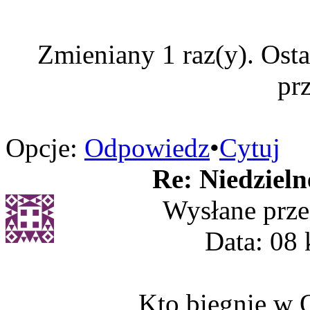
Zmieniany 1 raz(y). Ost
pr
Opcje:
Odpowiedz
•
Cytuj
Re: Niedzieln
Wysłane prz
Data: 08 
Kto biegnie w O