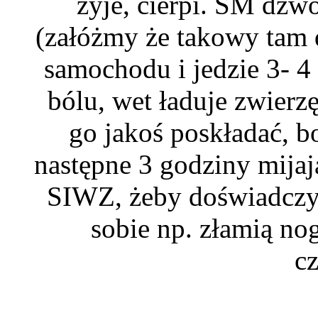
żyje, cierpi. SM dzw
(załóżmy że takowy tam 
samochodu i jedzie 3- 4 
bólu, wet ładuje zwierzę
go jakoś poskładać, bo
następne 3 godziny mijaj
SIWZ, żeby doświadczyli
sobie np. złamią nog
c