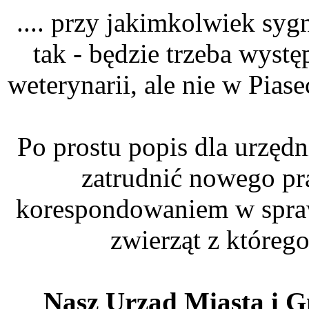
.... przy jakimkolwiek sygn
tak - będzie trzeba wys
weterynarii, ale nie w Piase
Po prostu popis dla urzędn
zatrudnić nowego pr
korespondowaniem w spra
zwierząt z któreg
Nasz Urząd Miasta i Gm