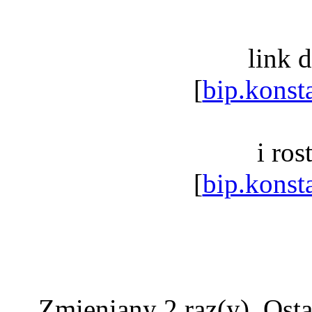
link 
[
bip.konst
i ros
[
bip.konst
Zmieniany 2 raz(y). Ost