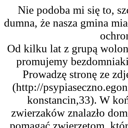
Nie podoba mi się to, s
dumna, że nasza gmina mia
ochro
Od kilku lat z grupą wolo
promujemy bezdomniaki 
Prowadzę stronę ze zd
(http://psypiaseczno.ego
konstancin,33). W ko
zwierzaków znalazło domy.
pomagać zwierzętom, któr