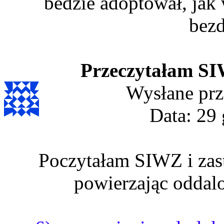
bedzie adoptował, jak 
bez
Przeczytałam SIWZ
Wysłane prz
Data: 29 
Poczytałam SIWZ i zast
powierzając oddalo