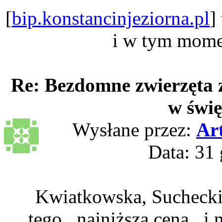
[
bip.konstancinjeziorna.pl
]
i w tym momen
Re: Bezdomne zwierzęta 
w świę
Wysłane przez:
Ar
Data: 31 
Kwiatkowska, Suchecki,
tego...najniższa cena...