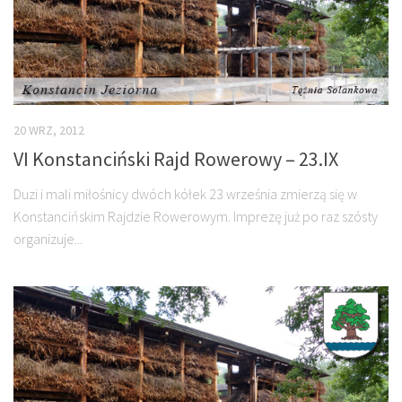
20 WRZ, 2012
VI Konstanciński Rajd Rowerowy – 23.IX
Duzi i mali miłośnicy dwóch kółek 23 września zmierzą się w
Konstancińskim Rajdzie Rowerowym. Imprezę już po raz szósty
organizuje...