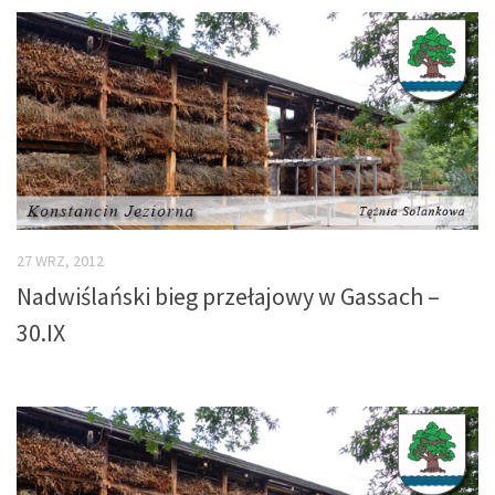
27 WRZ, 2012
Nadwiślański bieg przełajowy w Gassach –
30.IX