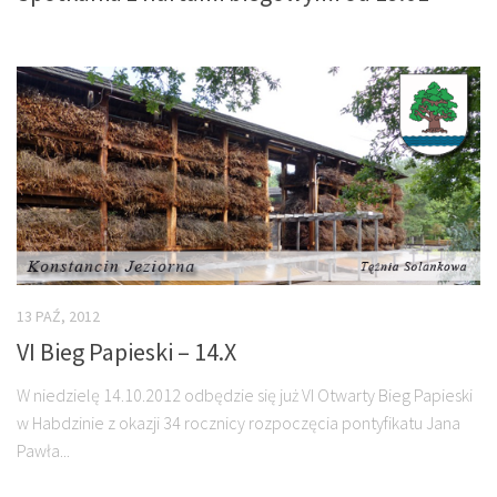
13 PAŹ, 2012
VI Bieg Papieski – 14.X
W niedzielę 14.10.2012 odbędzie się już VI Otwarty Bieg Papieski
w Habdzinie z okazji 34 rocznicy rozpoczęcia pontyfikatu Jana
Pawła...