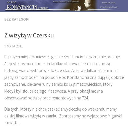
BEZ KATEGORII
Z wizytą w Czersku
9 MAJA 2011
Pięknych miejsc w mieście i gminie Konstancin-Jeziorna nie brakuje.
Ale jeśli ktoś ma ochotę na krótkie obcowanie z nieco starszą
historią, warto wybrać się do Czerska. Zaledwie kilkanaście minut
jazdy samochodem na południe od Konstancina znajdują się dobrze
zachowane, ciekawe ruiny zamku książąt mazowieckich, który
kiedyś był stolicą całego Mazowsza. A przy okazji można
obserwować postępy prac remontowych na 724.
Dla tych, którzy nie chcą czekać z wycieczką do weekendu mamy
dzisiaj filmową wizytę w zamku. Zapraszamy na wyjazdowe Migawki
z miasta!