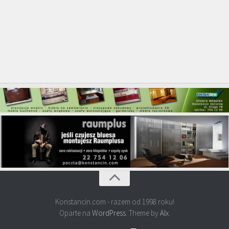
Konstancin.com - razem od 1998 roku!
Oparte na
WordPress
. Theme by
Alx
.