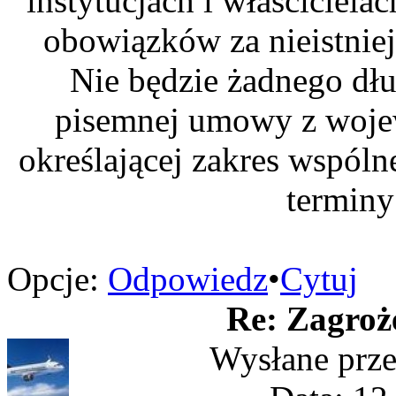
instytucjach i właściciel
obowiązków za nieistnie
Nie będzie żadnego dł
pisemnej umowy z wojew
określającej zakres wspólne
terminy
Opcje:
Odpowiedz
•
Cytuj
Re: Zagroż
Wysłane prz