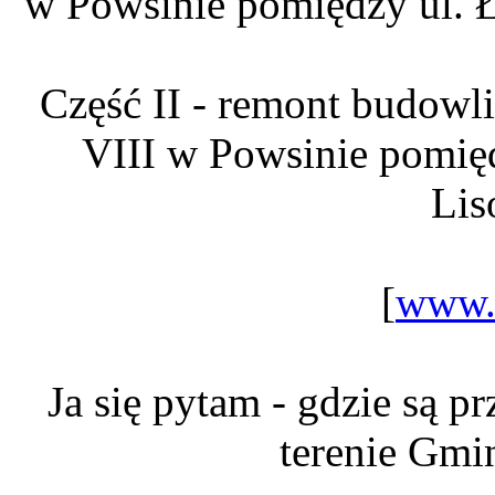
w Powsinie pomiędzy ul. 
Część II - remont budowl
VIII w Powsinie pomięd
Lis
[
www.
Ja się pytam - gdzie są p
terenie Gmi