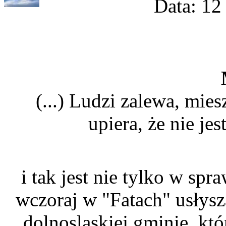
Data: 12
(...) Ludzi zalewa, mie
upiera, że nie jes
i tak jest nie tylko w spr
wczoraj w "Fatach" usłysz
dolnosląskiej gminie, któ