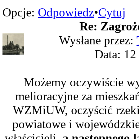
Opcje:
Odpowiedz
•
Cytuj
Re: Zagroż
Wysłane przez:
Data: 12
Możemy oczywiście wy
melioracyjne za mieszka
WZMiUW, oczyścić rzeki
powiatowe i wojewódzkie
właścicieli,
a następnego l