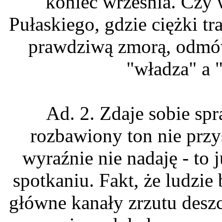
koniec września. Czy 
Pułaskiego, gdzie ciężki tr
prawdziwą zmorą, odmówi
"władza" a 
Ad. 2. Zdaje sobie spr
rozbawiony ton nie przyst
wyraźnie nie nadaję - t
spotkaniu. Fakt, że ludzi
główne kanały zrzutu deszc