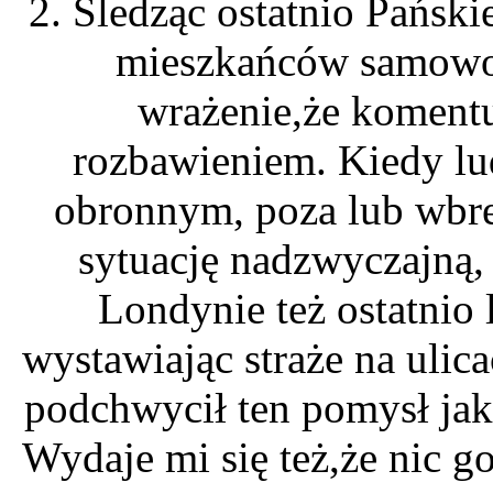
2. Śledząc ostatnio Pański
mieszkańców samowo
wrażenie,że komentu
rozbawieniem. Kiedy lu
obronnym, poza lub wb
sytuację nadzwyczajną,
Londynie też ostatnio 
wystawiając straże na ulic
podchwycił ten pomysł jak
Wydaje mi się też,że nic g