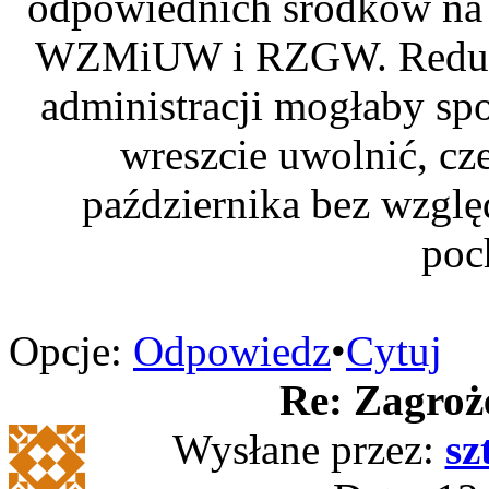
odpowiednich środków na c
WZMiUW i RZGW. Redukc
administracji mogłaby sp
wreszcie uwolnić, cz
października bez względ
poc
Opcje:
Odpowiedz
•
Cytuj
Re: Zagroż
Wysłane przez:
sz