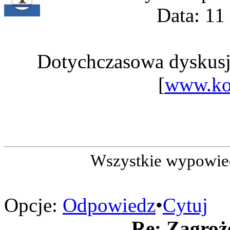
Data: 11
Dotychczasowa dyskusj
[
www.ko
Wszystkie wypowied
Opcje:
Odpowiedz
•
Cytuj
Re: Zagroż