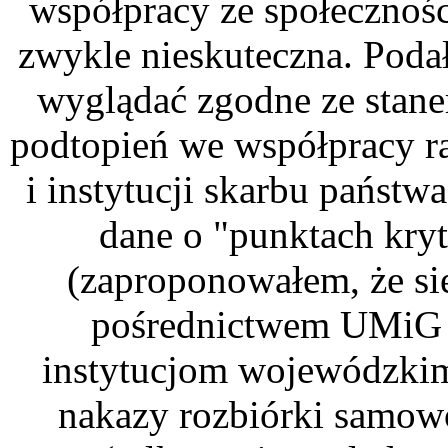
współpracy ze społeczności
zwykle nieskuteczna. Poda
wyglądać zgodne ze stan
podtopień we współpracy r
i instytucji skarbu państw
dane o "punktach kry
(zaproponowałem, że się
pośrednictwem UMiG lu
instytucjom wojewódzkim;
nakazy rozbiórki samow