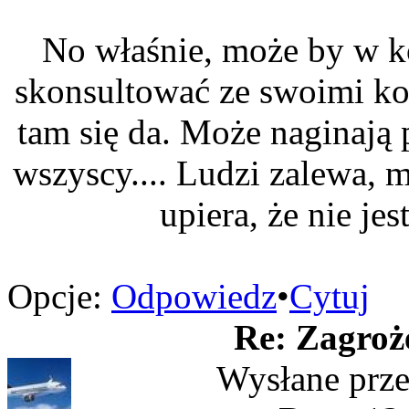
No właśnie, może by w k
skonsultować ze swoimi ko
tam się da. Może naginają pr
wszyscy.... Ludzi zalewa, 
upiera, że nie jes
Opcje:
Odpowiedz
•
Cytuj
Re: Zagroż
Wysłane prz