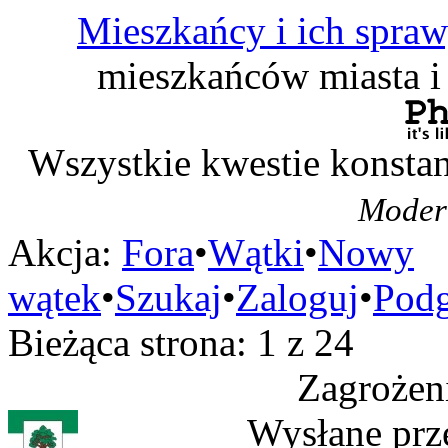
Mieszkańcy i ich spra
mieszkańców miasta i
Wszystkie kwestie konstan
Modera
Akcja:
Fora
•
Wątki
•
Nowy
wątek
•
Szukaj
•
Zaloguj
•
Podg
Bieżąca strona:
1 z 24
Zagrożen
Wysłane prz